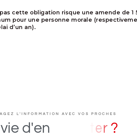
 pas cette obligation risque une amende de 
mum pour une personne morale (respectiveme
ai d’un an).
AGEZ L'INFORMATION AVEC VOS PROCHES
u
c
s
D
i
vie
d'en