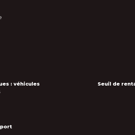
e
e
ues : véhicules
Seuil de rent
s
port