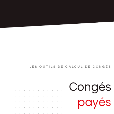
LES OUTILS DE CALCUL DE CONGÉS
Congés
p
a
y
é
s