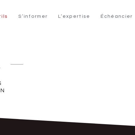
ils
S’informer
L’expertise
Échéancier
s
S
EN