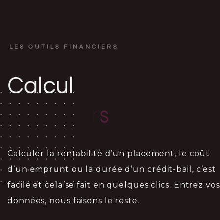
LES OUTILS FINANCIERS
Calcul
s
e
r
c
i
n
a
f
i
n
Calculer la rentabilité d’un placement, le coût
d’un emprunt ou la durée d’un crédit-bail, c’est
facile et cela se fait en quelques clics. Entrez vos
données, nous faisons le reste.