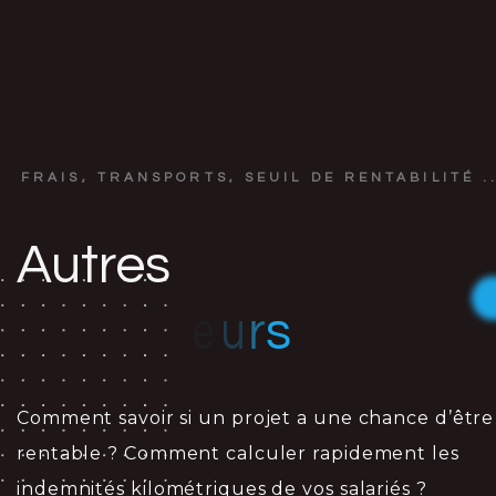
FRAIS, TRANSPORTS, SEUIL DE RENTABILITÉ ..
Autres
u
e
r
a
t
l
u
m
s
i
Comment savoir si un projet a une chance d’être
rentable ? Comment calculer rapidement les
indemnités kilométriques de vos salariés ?