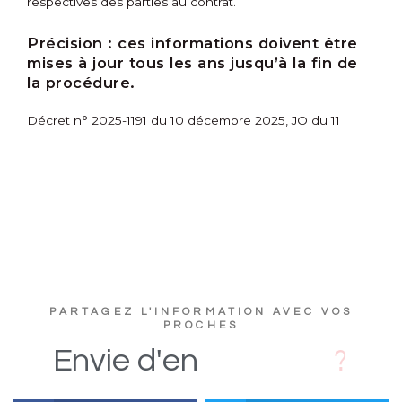
respectives des parties au contrat.
Précision :
ces informations doivent être
mises à jour tous les ans jusqu’à la fin de
la procédure.
Décret n° 2025-1191 du 10 décembre 2025, JO du 11
PARTAGEZ L'INFORMATION AVEC VOS
PROCHES
D
s
i
Envie
d'en