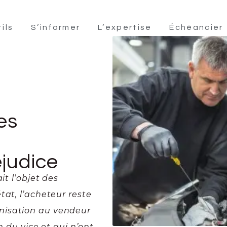
ils
S’informer
L’expertise
Échéancier
es
judice
it l’objet des
tat, l’acheteur reste
nisation au vendeur
n du vice et qui n’ont