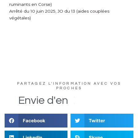
ruminants en Corse)
Arrêté du 10 juin 2025, JO du 13 (aides couplées
végétales)
PARTAGEZ L'INFORMATION AVEC VOS
PROCHES
e
u
t
c
s
D
i
Envie
d'en
Facebook
Twitter
LinkedIn
Skype