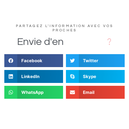
PARTAGEZ L'INFORMATION AVEC VOS
PROCHES
D
s
i
Envie
d'en
Facebook
Twitter
LinkedIn
Skype
WhatsApp
Email