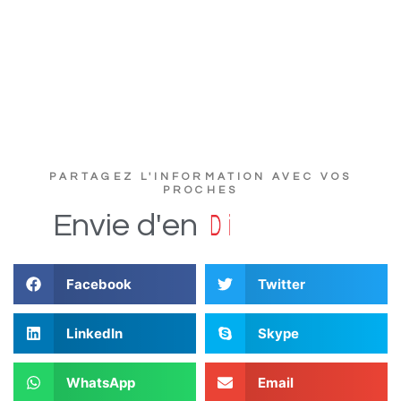
PARTAGEZ L'INFORMATION AVEC VOS
PROCHES
u
c
t
s
D
i
Envie
d'en
Facebook
Twitter
LinkedIn
Skype
WhatsApp
Email