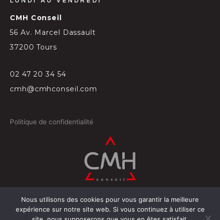
LUNDI AU VENDREDI
CMH Conseil
56 Av. Marcel Dassault
37200 Tours
02 47 20 34 54
cmh@cmhconseil.com
Politique de confidentialité
Nous utilisons des cookies pour vous garantir la meilleure
©
2026
Conçu par
Projectil-Sogepress à Tours
expérience sur notre site web. Si vous continuez à utiliser ce
site, nous supposerons que vous en êtes satisfait.