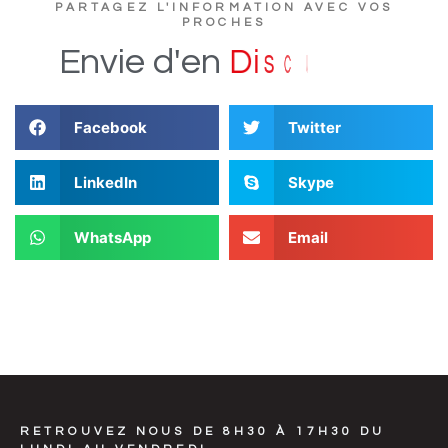
PARTAGEZ L'INFORMATION AVEC VOS
PROCHES
e
r
u
t
c
s
i
D
Envie
d'en
Facebook
Twitter
LinkedIn
Skype
WhatsApp
Email
RETROUVEZ NOUS DE 8H30 À 17H30 DU