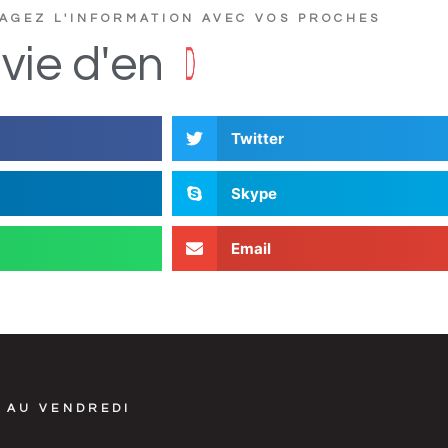
AGEZ L'INFORMATION AVEC VOS PROCHES
?
e
r
t
u
c
s
vie
d'en
D
i
Twitter
Skype
Email
 AU VENDREDI