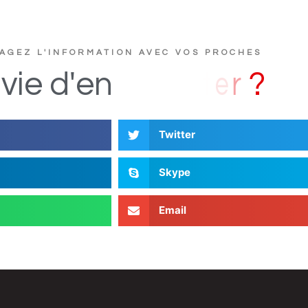
AGEZ L'INFORMATION AVEC VOS PROCHES
u
c
t
s
D
i
vie
d'en
Twitter
Skype
Email