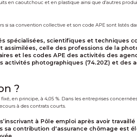
duits en caoutchouc et en plastique ainsi que d’autres produ
s si sa convention collective et son code APE sont listés d
tés spécialisées, scientifiques et techniques
et assimilées, celle des professions de la pho
aires et les codes APE des activités des agenc
es activités photographiques (74.20Z) et des ac
on ?
fixé, en principe, à 4,05 %. Dans les entreprises concernée
ecours à des contrats courts.
’inscrivant à Pôle emploi après avoir travaill
lus sa contribution d‘assurance chômage est él
evée.