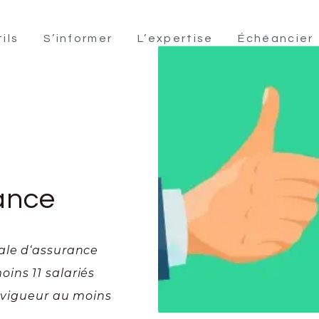
ils
S’informer
L’expertise
Échéancier
rance
ale d‘assurance
ins 11 salariés
n vigueur au moins