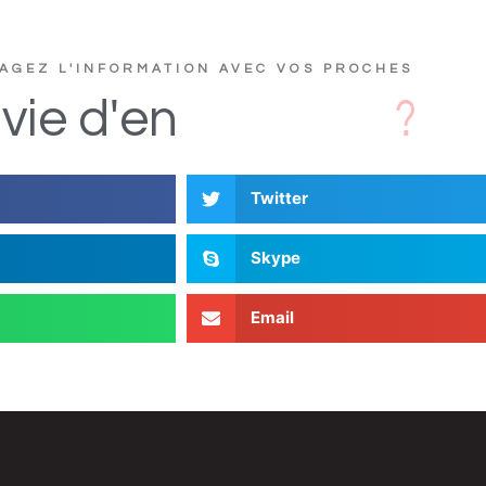
AGEZ L'INFORMATION AVEC VOS PROCHES
e
r
t
u
c
s
i
vie
d'en
D
Twitter
Skype
Email