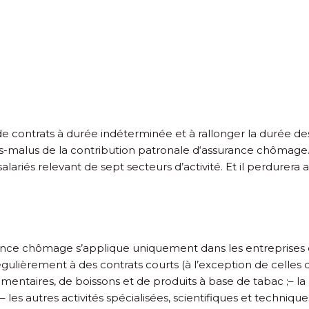
 de contrats à durée indéterminée et à rallonger la durée de
alus de la contribution patronale d‘assurance chômage. C
lariés relevant de sept secteurs d’activité. Et il perdurera 
ance chômage s’applique uniquement dans les entreprises d’
ulièrement à des contrats courts (à l’exception de celles qui
limentaires, de boissons et de produits à base de tabac ;
– la
– les autres activités spécialisées, scientifiques et techniques