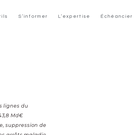
ils
S’informer
L’expertise
Échéancier
s lignes du
 43,8 Md€
e, suppression de
des arrêts maladie