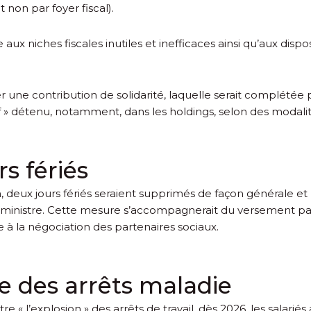
 non par foyer fiscal).
niches fiscales inutiles et inefficaces ainsi qu’aux disposit
 une contribution de solidarité, laquelle serait complétée p
 » détenu, notamment, dans les holdings, selon des modalités
s fériés
eux jours fériés seraient supprimés de façon générale et n
ministre. Cette mesure s’accompagnerait du versement par l
e à la négociation des partenaires sociaux.
se des arrêts maladie
« l’explosion » des arrêts de travail, dès 2026, les salariés