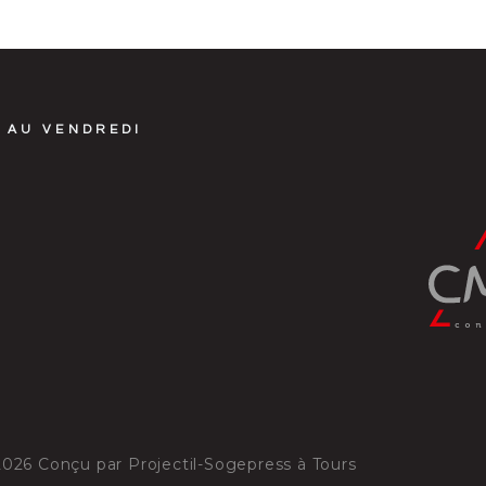
 AU VENDREDI
2026
Conçu par
Projectil-Sogepress à Tours