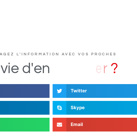
AGEZ L'INFORMATION AVEC VOS PROCHES
u
c
t
s
D
i
vie
d'en
Twitter
Skype
Email