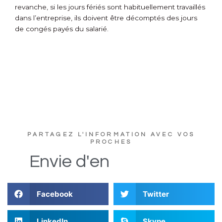
revanche, si les jours fériés sont habituellement travaillés
dans l’entreprise, ils doivent être décomptés des jours
de congés payés du salarié.
PARTAGEZ L'INFORMATION AVEC VOS
PROCHES
u
c
t
s
D
i
Envie
d'en
Facebook
Twitter
LinkedIn
Skype