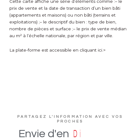
Cette carte affiche une série d’éléments comme :
– le
prix de vente et la date de transaction d’un bien bâti
(appartements et maisons) ou non bâti (terrains et
exploitations) ;
– le descriptif du bien : type de bien,
nombre de pièces et surface ;
– le prix de vente médian
au m² à l’échelle nationale, par région et par ville.
La plate-forme est accessible
en cliquant ici.>
PARTAGEZ L'INFORMATION AVEC VOS
PROCHES
e
u
t
c
s
D
i
Envie
d'en