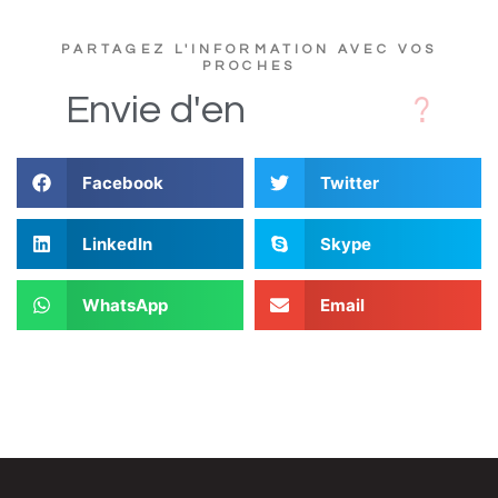
PARTAGEZ L'INFORMATION AVEC VOS
PROCHES
D
s
i
Envie
d'en
Facebook
Twitter
LinkedIn
Skype
WhatsApp
Email