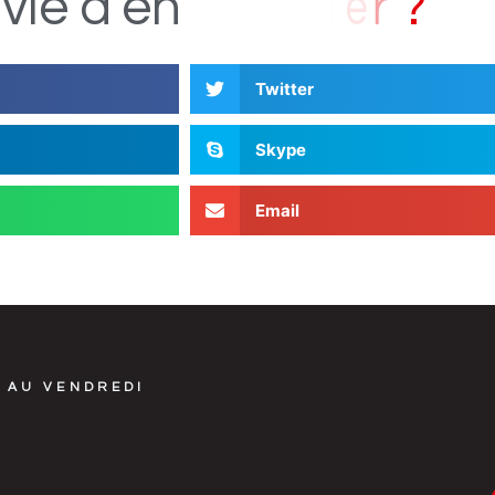
s
D
i
vie
d'en
Twitter
Skype
Email
 AU VENDREDI