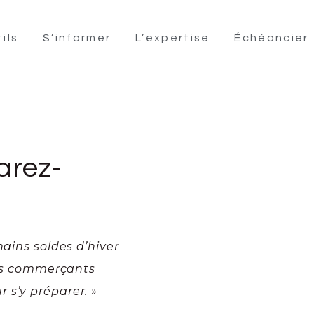
ils
S’informer
L’expertise
Échéancier
arez-
hains soldes d’hiver
 Les commerçants
 s’y préparer. »