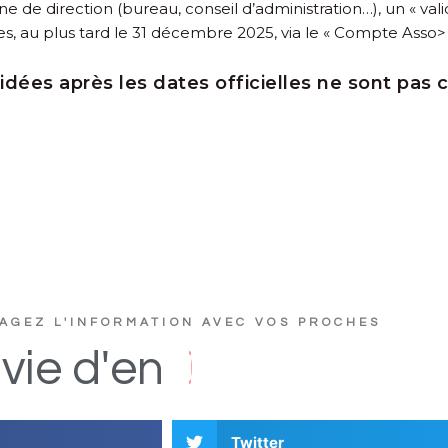
ne de direction (bureau, conseil d’administration…), un « vali
es, au plus tard le 31 décembre 2025, via le «
Compte Asso> »
idées après les dates officielles ne sont pas 
AGEZ L'INFORMATION AVEC VOS PROCHES
?
e
r
t
u
c
s
vie
d'en
D
i
Twitter