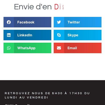
e
r
t
u
c
s
i
Envie
d'en
D
Facebook
Twitter
LinkedIn
Skype
WhatsApp
Email
RETROUVEZ NOUS DE 8H30 À 17H30 DU
LUNDI AU VENDREDI