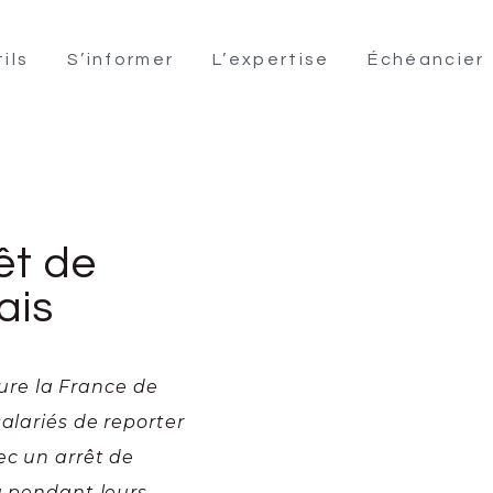
ils
S’informer
L’expertise
Échéancier
êt de
çais
re la France de
alariés de reporter
ec un arrêt de
ou pendant leurs