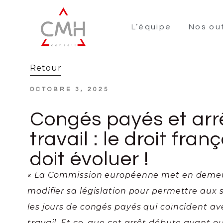
L’équipe
Nos out
Retour
OCTOBRE 3, 2025
Congés payés et arr
travail : le droit fran
doit évoluer !
« La Commission européenne met en demeu
modifier sa législation pour permettre aux s
les jours de congés payés qui coïncident av
travail. Et ce, que cet arrêt débute avant 