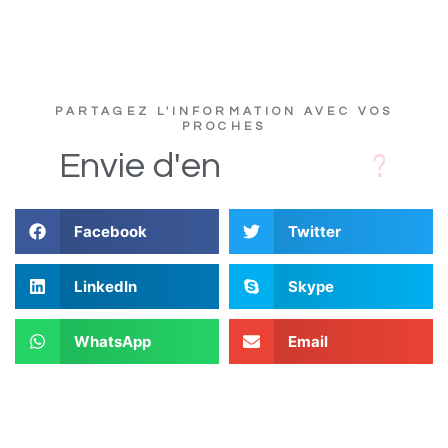
PARTAGEZ L'INFORMATION AVEC VOS
PROCHES
D
i
Envie
d'en
Facebook
Twitter
LinkedIn
Skype
WhatsApp
Email