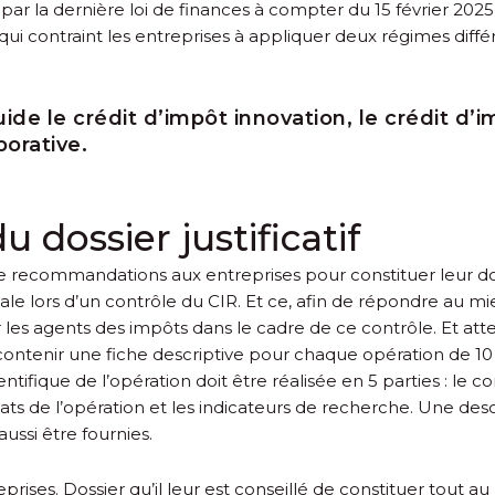
é par la dernière loi de finances à compter du 15 février 2
i contraint les entreprises à appliquer deux régimes différ
de le crédit d’impôt innovation, le crédit d’im
borative.
 dossier justificatif
ecommandations aux entreprises pour constituer leur dossi
ale lors d’un contrôle du CIR. Et ce, afin de répondre au mi
 les agents des impôts dans le cadre de ce contrôle. Et atte
nt contenir une fiche descriptive pour chaque opération 
ntifique de l’opération doit être réalisée en 5 parties : le c
ltats de l’opération et les indicateurs de recherche. Une de
ussi être fournies.
rises. Dossier qu’il leur est conseillé de constituer tout au