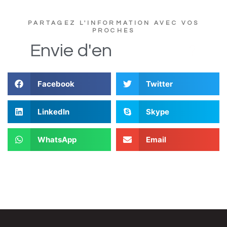
PARTAGEZ L'INFORMATION AVEC VOS
PROCHES
D
i
Envie
d'en
Facebook
Twitter
LinkedIn
Skype
WhatsApp
Email