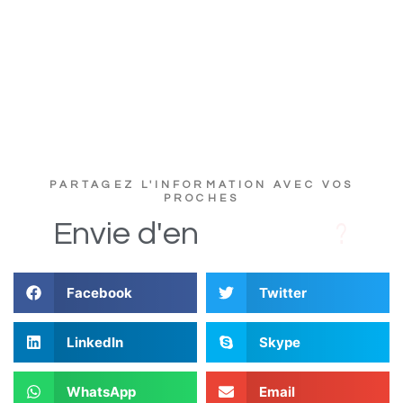
PARTAGEZ L'INFORMATION AVEC VOS
PROCHES
D
s
i
Envie
d'en
Facebook
Twitter
LinkedIn
Skype
WhatsApp
Email