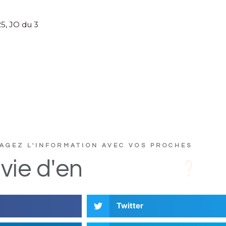
5, JO du 3
AGEZ L'INFORMATION AVEC VOS PROCHES
u
c
s
D
i
vie
d'en
Twitter