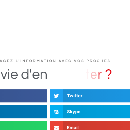
AGEZ L'INFORMATION AVEC VOS PROCHES
u
c
s
D
i
vie
d'en
Twitter
Skype
Email