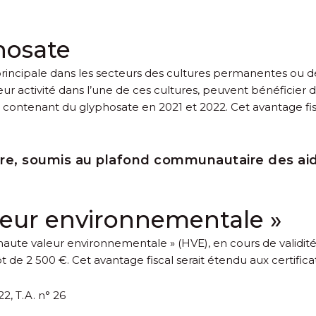
hosate
 principale dans les secteurs des cultures permanentes ou de
eur activité dans l’une de ces cultures, peuvent bénéficier d
contenant du glyphosate en 2021 et 2022. Cet avantage fisca
utre, soumis au plafond communautaire des ai
aleur environnementale »
 « haute valeur environnementale » (HVE), en cours de validi
t de 2 500 €. Cet avantage fiscal serait étendu aux certific
2, T.A. n° 26