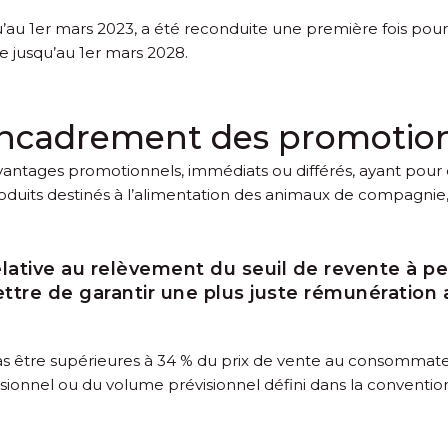
’au 1
er
mars 2023, a été reconduite une première fois pou
e jusqu’au 1
er
mars 2028.
’encadrement des promotio
avantages promotionnels, immédiats ou différés, ayant pour e
uits destinés à l’alimentation des animaux de compagnie,
elative au relèvement du seuil de revente à p
ettre de garantir une plus juste rémunération
pas être supérieures à 34 % du prix de vente au consommate
sionnel ou du volume prévisionnel défini dans la convention