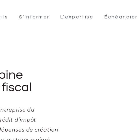
ils
S’informer
L’expertise
Échéancier
oine
fiscal
entreprise du
rédit d’impôt
 dépenses de création
ne, au taux majoré