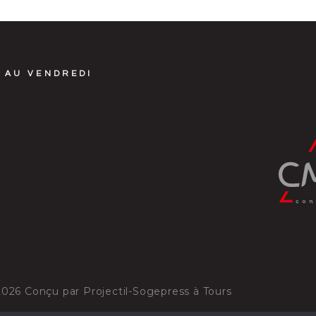
 AU VENDREDI
2026
Conçu par
Projectil-Sogepress à Tours