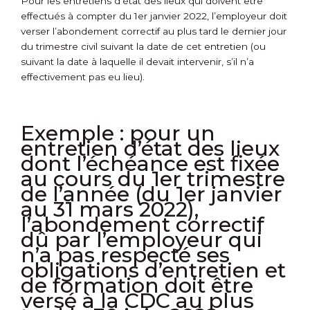
Pour les entretiens d’état des lieux qui doivent être
effectués à compter du 1
er
janvier 2022, l’employeur doit
verser l’abondement correctif au plus tard le dernier jour
du trimestre civil suivant la date de cet entretien (ou
suivant la date à laquelle il devait intervenir, s’il n’a
effectivement pas eu lieu).
Exemple :
pour un
entretien d’état des lieux
dont l’échéance est fixée
au cours du 1
er
trimestre
de l’année (du 1
er
janvier
au 31 mars 2022),
l’abondement correctif
dû par l’employeur qui
n’a pas respecté ses
obligations d’entretien et
de formation doit être
versé à la CDC au plus