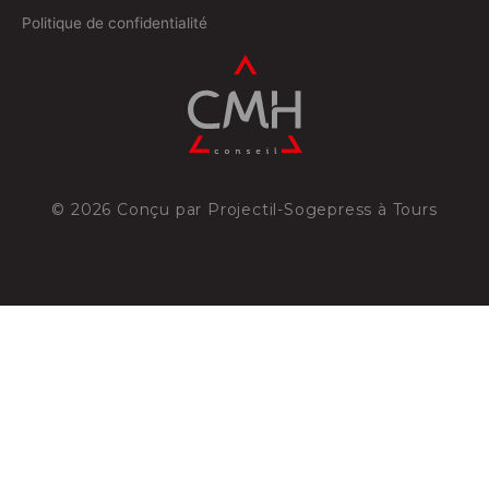
Politique de confidentialité
©
2026
Conçu par
Projectil-Sogepress à Tours