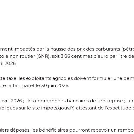
rtement impactés par la hausse des prix des carburants (pét
zole non routier (GNR), soit 3,86 centimes d’euro par litre de
il 2026.
e taxe, les exploitants agricoles doivent formuler une de
re le 1
er
mai et le 30 juin 2026.
avril 2026 ;
– les coordonnées bancaires de l’entreprise ;
– u
bliques sur le site impots.gouv.fr) attestant de l’exactitude
 dossiers déposés, les bénéficiaires pourront recevoir un r