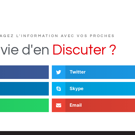
AGEZ L'INFORMATION AVEC VOS PROCHES
D
i
vie
d'en
s
c
u
t
e
r
?
Twitter
Skype
Email