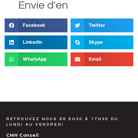
e
u
t
c
s
D
i
Envie
d'en
Facebook
Twitter
LinkedIn
Skype
WhatsApp
Email
RETROUVEZ NOUS DE 8H30 À 17H30 DU
LUNDI AU VENDREDI
CMH Conseil