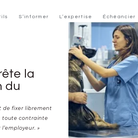
ils
S’informer
L’expertise
Échéancier
rête la
n du
it de fixer librement
 toute contrainte
r l’employeur. »