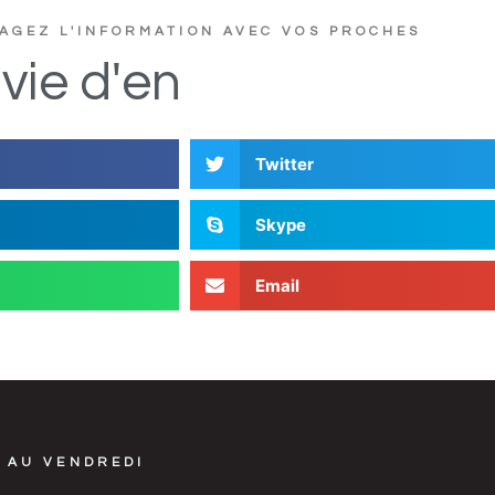
AGEZ L'INFORMATION AVEC VOS PROCHES
?
e
r
t
u
c
s
vie
d'en
D
i
Twitter
Skype
Email
 AU VENDREDI