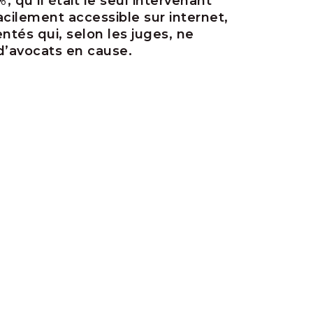
%, qu’il était le seul intervenant
acilement accessible sur internet,
tés qui, selon les juges, ne
 d’avocats en cause.