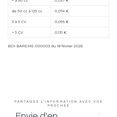
< à 50 cc
0,037 €
de 50 cc à 125 cc
0,074 €
3 à 5 CV
0,095 €
> 5 CV
0,131 €
BOI-BAREME-000003 du 18 février 2026
PARTAGEZ L'INFORMATION AVEC VOS
PROCHES
s
D
i
Envie
d'en