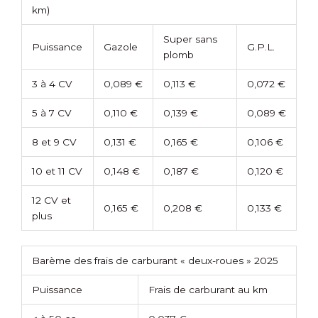
km)
Super sans
Puissance
Gazole
G.P.L.
plomb
3 à 4 CV
0,089 €
0,113 €
0,072 €
5 à 7 CV
0,110 €
0,139 €
0,089 €
8 et 9 CV
0,131 €
0,165 €
0,106 €
10 et 11 CV
0,148 €
0,187 €
0,120 €
12 CV et
0,165 €
0,208 €
0,133 €
plus
Barème des frais de carburant « deux-roues » 2025
Puissance
Frais de carburant au km