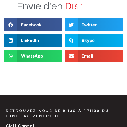
e
r
u
t
c
s
i
D
Envie
d'en
Facebook
Twitter
LinkedIn
Skype
WhatsApp
Email
RETROUVEZ NOUS DE 8H30 À 17H30 DU
LUNDI AU VENDREDI
CMH Conseil