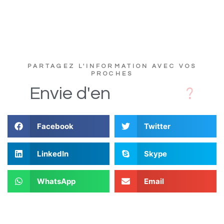
PARTAGEZ L'INFORMATION AVEC VOS
PROCHES
c
s
D
i
Envie
d'en
Facebook
Twitter
LinkedIn
Skype
WhatsApp
Email