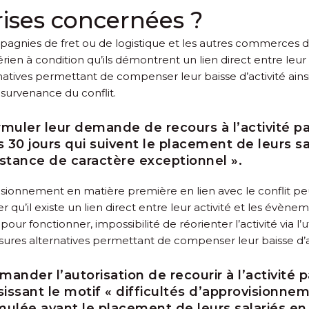
rises concernées ?
 compagnies de fret ou de logistique et les autres commerces
rien à condition qu’ils démontrent un lien direct entre leur 
atives permettant de compenser leur baisse d’activité ainsi
 survenance du conflit.
muler leur demande de recours à l’activité part
s 30 jours qui suivent le placement de leurs sal
nstance de caractère exceptionnel ».
sionnement en matière première en lien avec le conflit peuve
er qu’il existe un lien direct entre leur activité et les évè
 fonctionner, impossibilité de réorienter l’activité via l’u
sures alternatives permettant de compenser leur baisse d’ac
nder l’autorisation de recourir à l’activité par
isissant le motif « difficultés d’approvisionn
lée avant le placement de leurs salariés en ac