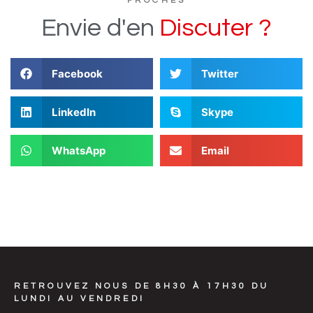
PROCHES
Envie
d'en
D
i
s
c
u
t
e
r
?
Facebook
Twitter
LinkedIn
Skype
WhatsApp
Email
RETROUVEZ NOUS DE 8H30 À 17H30 DU
LUNDI AU VENDREDI