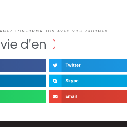
AGEZ L'INFORMATION AVEC VOS PROCHES
?
e
r
t
u
c
s
vie
d'en
D
i
Twitter
Skype
Email