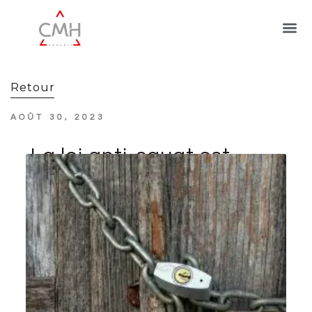
Retour
AOÛT 30, 2023
La loi anti-squat est
définitivement
adoptée !