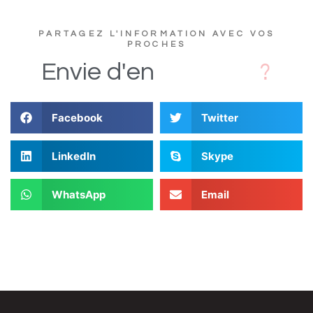
PARTAGEZ L'INFORMATION AVEC VOS
PROCHES
c
s
D
i
Envie
d'en
Facebook
Twitter
LinkedIn
Skype
WhatsApp
Email