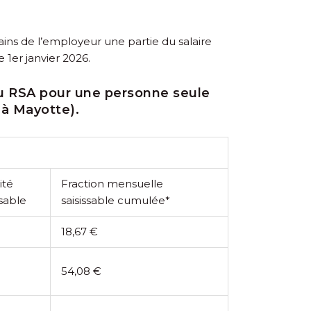
ins de l’employeur une partie du salaire
e 1
er
janvier 2026.
du RSA pour une personne seule
 à Mayotte).
ité
Fraction mensuelle
ssable
saisissable cumulée*
18,67 €
54,08 €