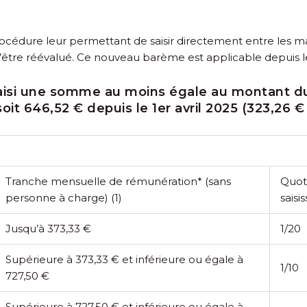
océdure leur permettant de saisir directement entre les ma
 d’être réévalué. Ce nouveau barème est applicable depuis l
ié saisi une somme au moins égale au montant 
oit 646,52 € depuis le 1
er
avril 2025 (323,26 €
Tranche mensuelle de rémunération* (sans
Quot
personne à charge)
(1)
saisi
Jusqu’à 373,33 €
1/20
Supérieure à 373,33 € et inférieure ou égale à
1/10
727,50 €
Supérieure à 727,50 € et inférieure ou égale à