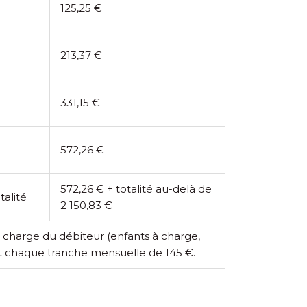
125,25 €
213,37 €
331,15 €
572,26 €
572,26 € + totalité au-delà de
talité
2 150,83 €
 charge du débiteur (enfants à charge,
et chaque tranche mensuelle de 145 €.