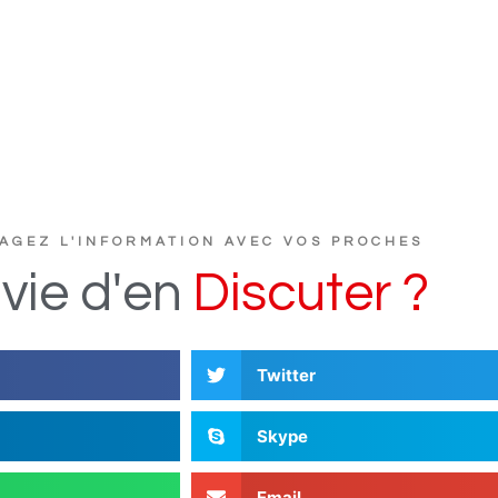
AGEZ L'INFORMATION AVEC VOS PROCHES
vie
d'en
D
i
s
c
u
t
e
r
?
Twitter
Skype
Email