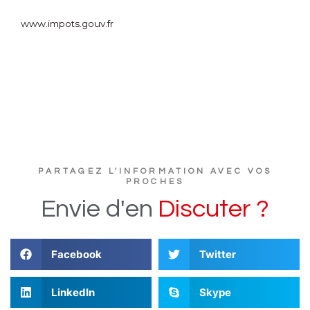
www.impots.gouv.fr
PARTAGEZ L'INFORMATION AVEC VOS
PROCHES
Envie
d'en
D
i
s
c
u
t
e
r
?
Facebook
Twitter
LinkedIn
Skype