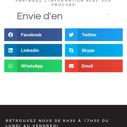
PARTAGEZ L'INFORMATION AVEC VOS
PROCHES
c
s
D
i
Envie
d'en
Facebook
Twitter
LinkedIn
Skype
WhatsApp
Email
RETROUVEZ NOUS DE 8H30 À 17H30 DU
LUNDI AU VENDREDI