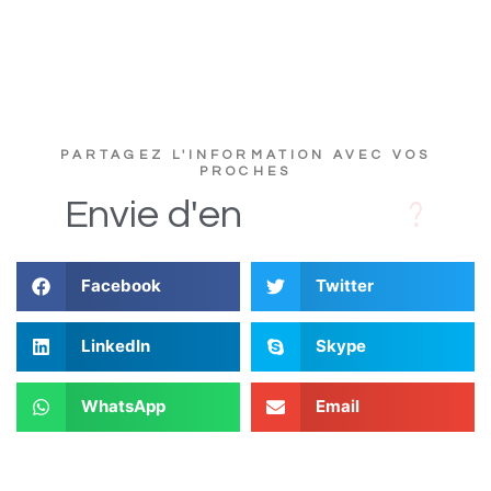
PARTAGEZ L'INFORMATION AVEC VOS
PROCHES
D
i
Envie
d'en
Facebook
Twitter
LinkedIn
Skype
WhatsApp
Email