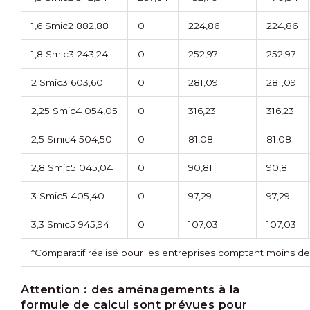
1,6 Smic
2 882,88
0
224,86
224,86
1,8 Smic
3 243,24
0
252,97
252,97
2 Smic
3 603,60
0
281,09
281,09
2,25 Smic
4 054,05
0
316,23
316,23
2,5 Smic
4 504,50
0
81,08
81,08
2,8 Smic
5 045,04
0
90,81
90,81
3 Smic
5 405,40
0
97,29
97,29
3,3 Smic
5 945,94
0
107,03
107,03
*Comparatif réalisé pour les entreprises comptant moins de
Attention :
des aménagements à la
formule de calcul sont prévues pour