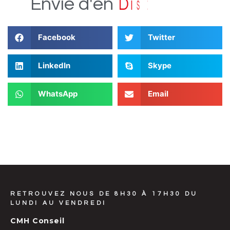
?
r
Envie
d'en
D
i
s
c
u
t
e
Facebook
Twitter
LinkedIn
Skype
WhatsApp
Email
RETROUVEZ NOUS DE 8H30 À 17H30 DU
LUNDI AU VENDREDI
CMH Conseil