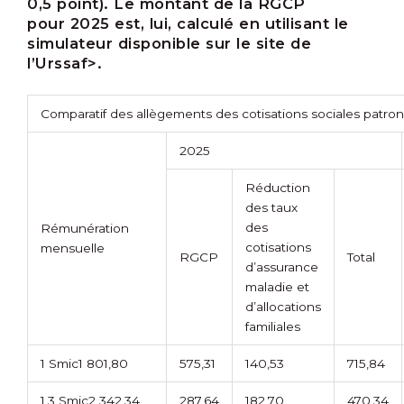
0,5 point). Le montant de la RGCP
pour 2025 est, lui, calculé en utilisant le
simulateur disponible sur
le site de
l’Urssaf>.
Comparatif des allègements des cotisations sociales patro
2025
Réduction
des taux
des
Rémunération
cotisations
mensuelle
RGCP
Total
d’assurance
maladie et
d’allocations
familiales
1 Smic
1 801,80
575,31
140,53
715,84
1,3 Smic
2 342,34
287,64
182,70
470,34