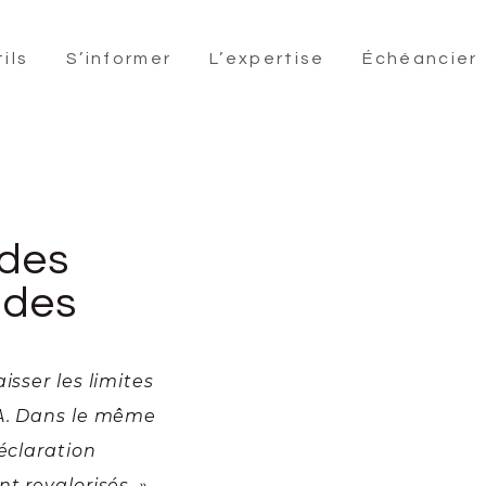
ils
S’informer
L’expertise
Échéancier
 des
 des
isser les limites
VA. Dans le même
éclaration
t revalorisés. »