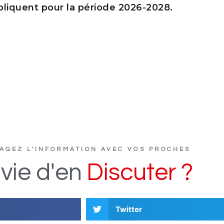
liquent pour la période 2026-2028.
AGEZ L'INFORMATION AVEC VOS PROCHES
vie
d'en
D
i
s
c
u
t
e
r
?
Twitter