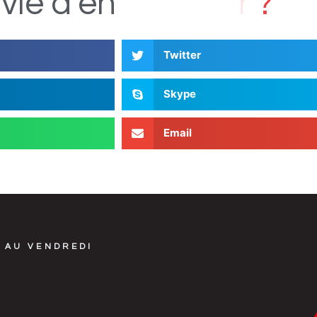
c
s
D
i
vie
d'en
Twitter
Skype
Email
 AU VENDREDI