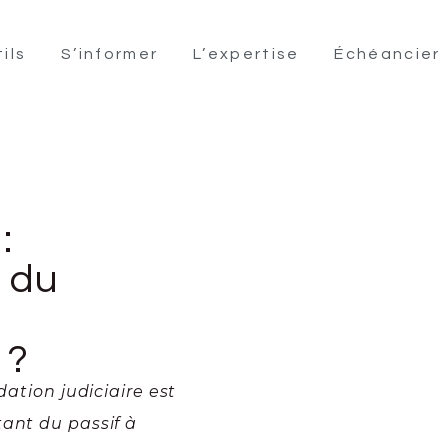
ils
S’informer
L’expertise
Échéancier
:
é du
 ?
dation judiciaire est
tant du passif à