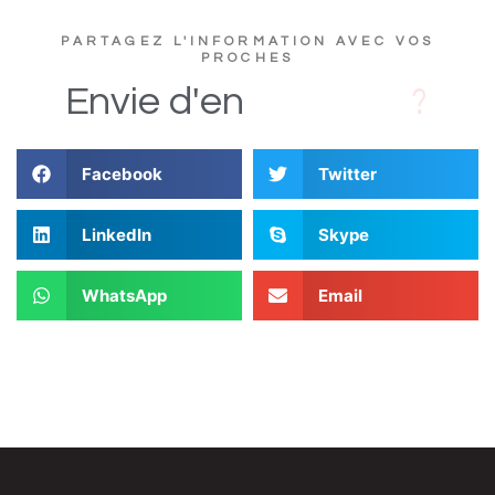
PARTAGEZ L'INFORMATION AVEC VOS
PROCHES
D
i
Envie
d'en
Facebook
Twitter
LinkedIn
Skype
WhatsApp
Email