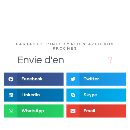
PARTAGEZ L'INFORMATION AVEC VOS
PROCHES
c
s
D
i
Envie
d'en
Facebook
Twitter
LinkedIn
Skype
WhatsApp
Email