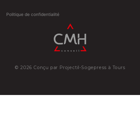
Politique de confidentialité
©
2026
Conçu par
Projectil-Sogepress à Tours