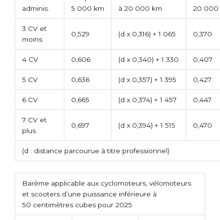
adminis.
5 000 km
à 20 000 km
20 000
3 CV et
0,529
(d x 0,316) + 1 065
0,370
moins
4 CV
0,606
(d x 0,340) + 1 330
0,407
5 CV
0,636
(d x 0,357) + 1 395
0,427
6 CV
0,665
(d x 0,374) + 1 457
0,447
7 CV et
0,697
(d x 0,394) + 1 515
0,470
plus
(d : distance parcourue à titre professionnel)
Barème applicable aux cyclomoteurs, vélomoteurs
et scooters d’une puissance inférieure à
50 centimètres cubes pour 2025