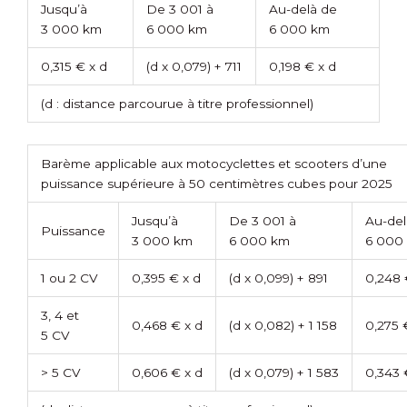
Jusqu’à
De 3 001 à
Au-delà de
3 000 km
6 000 km
6 000 km
0,315 € x d
(d x 0,079) + 711
0,198 € x d
(d : distance parcourue à titre professionnel)
Barème applicable aux motocyclettes et scooters d’une
puissance supérieure à 50 centimètres cubes pour 2025
Jusqu’à
De 3 001 à
Au-del
Puissance
3 000 km
6 000 km
6 000
1 ou 2 CV
0,395 € x d
(d x 0,099) + 891
0,248 
3, 4 et
0,468 € x d
(d x 0,082) + 1 158
0,275 
5 CV
> 5 CV
0,606 € x d
(d x 0,079) + 1 583
0,343 