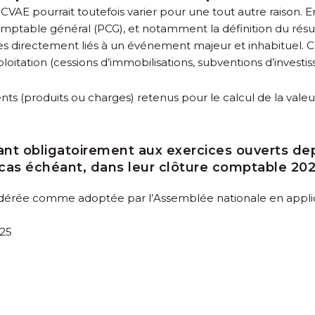
a CVAE pourrait toutefois varier pour une tout autre raison. 
table général (PCG), et notamment la définition du résult
es directement liés à un événement majeur et inhabituel. C
loitation (cessions d’immobilisations, subventions d’investi
 (produits ou charges) retenus pour le calcul de la valeur 
t obligatoirement aux exercices ouverts depu
 cas échéant, dans leur clôture comptable 202
sidérée comme adoptée par l’Assemblée nationale en applicat
25