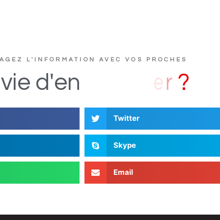
AGEZ L'INFORMATION AVEC VOS PROCHES
u
c
t
s
D
i
vie
d'en
Twitter
Skype
Email